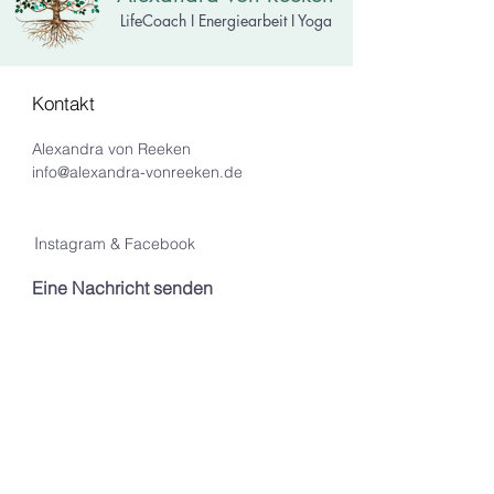
LifeCoach I Energiearbeit I Yoga
Kontakt
Alexandra von Reeken
i
nfo@alexandra-vonreeken.de
I
nstagram & Facebook
Eine Nachricht senden
Informiert bleiben
Mit meinem Newsletter,
informiere ich dich gerne über
kommende Veranstaltungen
und Angebote.
Deine Mailadresse