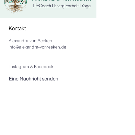
LifeCoach I Energiearbeit I Yoga
Kontakt
Alexandra von Reeken
i
nfo@alexandra-vonreeken.de
I
nstagram & Facebook
Eine Nachricht senden
Informiert bleiben
Mit meinem Newsletter,
informiere ich dich gerne über
kommende Veranstaltungen
und Angebote.
Deine Mailadresse